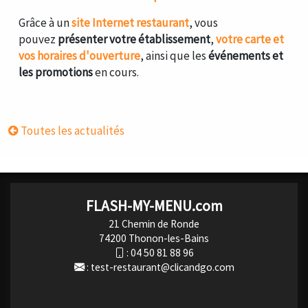
Grâce à un
site Internet restaurant
, vous
pouvez
présenter votre établissement
,
votre carte et
vos horaires d'ouverture
, ainsi que les
événements et
les promotions
en cours.
Toutes les actualités
FLASH-MY-MENU.com
21 Chemin de Ronde
74200 Thonon-les-Bains
:
04 50 81 88 96
:
test-restaurant@clicandgo.com