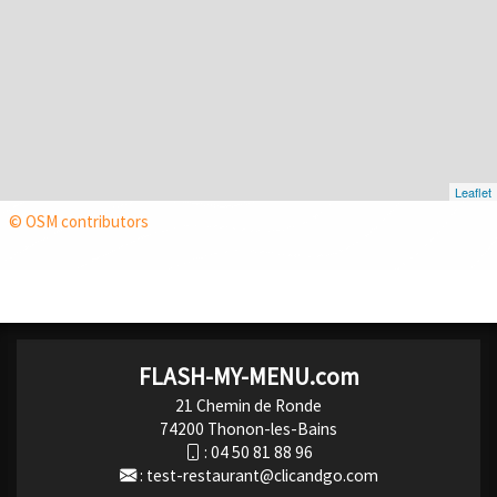
Leaflet
© OSM contributors
FLASH-MY-MENU.com
21 Chemin de Ronde
74200 Thonon-les-Bains
:
04 50 81 88 96
:
test-restaurant@clicandgo.com