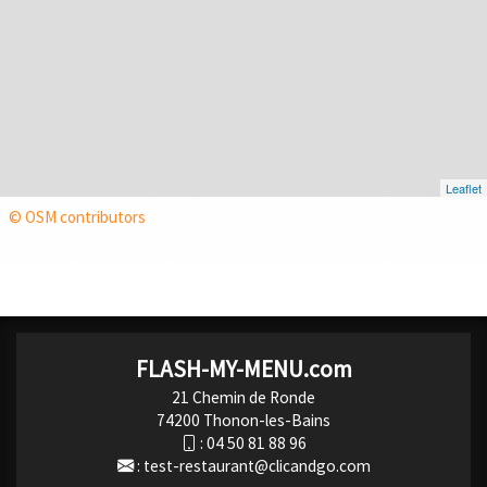
Leaflet
© OSM contributors
FLASH-MY-MENU.com
21 Chemin de Ronde
74200 Thonon-les-Bains
:
04 50 81 88 96
:
test-restaurant@clicandgo.com